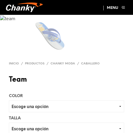
MENU
INICIO
/
PRODUCTOS
/
CHANKY MODA
/
CABALLERO
Team
COLOR
TALLA