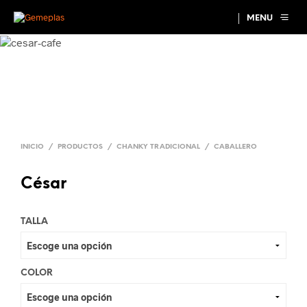
MENU
INICIO
/
PRODUCTOS
/
CHANKY TRADICIONAL
/
CABALLERO
César
TALLA
COLOR