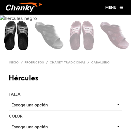
MENU
INICIO
/
PRODUCTOS
/
CHANKY TRADICIONAL
/
CABALLERO
Hércules
TALLA
COLOR